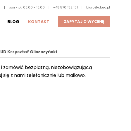
a
|
pon - pt: 08.00 - 18.00
|
+48 570 132 131
|
biuro@cbud.pl
BLOG
KONTAKT
ZAPYTAJ O WYCENĘ
D Krzysztof Gliszczyński
j i zamówić bezpłatną, niezobowiązującą
j się z nami telefonicznie lub mailowo.