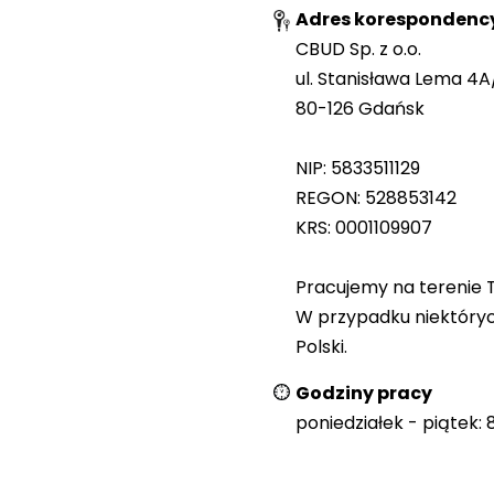
Adres korespondency
CBUD Sp. z o.o.
ul. Stanisława Lema 4A
80-126
Gdańsk
NIP: 5833511129
REGON: 528853142
KRS: 0001109907
Pracujemy na terenie 
W przypadku niektórych
Polski.
Godziny pracy
poniedziałek - piątek: 