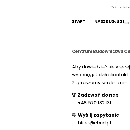
Cała Polsk
START
NASZE USŁUGI
Centrum Budownictwa CBU
Aby dowiedzieć się więce
wycenę, już dziś skontaktu
Zapraszamy serdecznie.
Zadzwoń do nas
+48 570 132 131
Wyślij zapytanie
biuro@cbud.pl